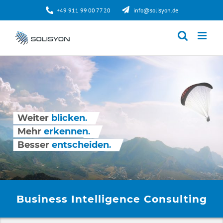
Zum
+49 911 99 00 77 20
info@solisyon.de
Inhalt
springen
Weiter
blicken.
Mehr
erkennen.
Besser
entscheiden.
Business Intelligence Consulting