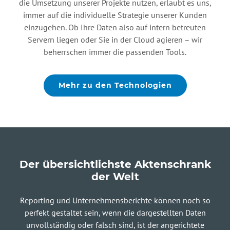
die Umsetzung unserer Projekte nutzen, erlaubt es uns,
Solisyon und des BI-Tools
Martin Kolakowski, M.Sc., Leiter IT &
immer auf die individuelle Strategie unserer Kunden
evidanza MaC konnten wir viele
einzugehen. Ob Ihre Daten also auf intern betreuten
Digitalisierung, ZEG Zentraleinkauf
Herausforderungen der Pandemie
Servern liegen oder Sie in der Cloud agieren – wir
Holz + Kunststoff eG
meistern. Unser Unternehmen
beherrschen immer die passenden Tools.
konnte sogar ein Wachstum
verzeichnen. Dank des Reportings
Mehr zu den Technologien
wurden interne Prozesse
verbessert und Probleme
frühzeitig erkannt, was in einer
Steigerung von Produktivität,
Umsatz und Gewinn resultierte.”
Der übersichtlichste Aktenschrank
der Welt
Michael Schwehn, Leiter IT und
Reporting und Unternehmensberichte können noch so
Organisation, TIP-TOP Dienstleistungen
perfekt gestaltet sein, wenn die dargestellten Daten
unvollständig oder falsch sind, ist der angerichtete
GmbH