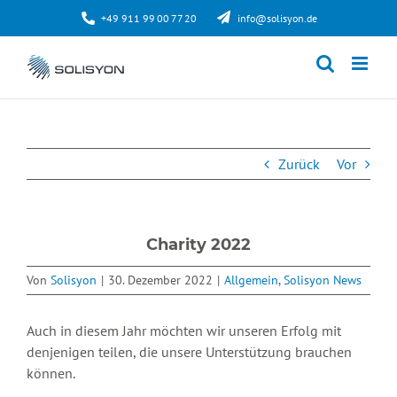
Zum
+49 911 99 00 77 20
info@solisyon.de
Inhalt
springen
Zurück
Vor
Charity 2022
Von
Solisyon
|
30. Dezember 2022
|
Allgemein
,
Solisyon News
Auch in diesem Jahr möchten wir unseren Erfolg mit
denjenigen teilen, die unsere Unterstützung brauchen
können.