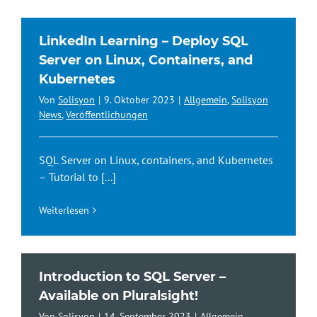
LinkedIn Learning – Deploy SQL
Server on Linux, Containers, and
Kubernetes
Von
Solisyon
|
9. Oktober 2023
|
Allgemein
,
Solisyon
News
,
Veröffentlichungen
SQL Server on Linux, containers, and Kubernetes
– Tutorial to
[...]
Weiterlesen
Introduction to SQL Server –
Available on Pluralsight!
Von
Solisyon
|
14. September 2023
|
Allgemein
,