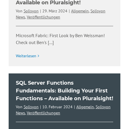
Available on Pluralsight!
Von
Solisyon
|
29. März 2024
|
Allgemein
,
Solisyon
News
,
Veröffentlichungen
Microsoft Fabric: First Look by Ben Weissman!
Check out Ben's
[...]
Weiterlesen
SQL Server Functions
Fundamentals: Building Your First
Functions – Available on Pluralsight!
Von
Solisyon
|
10. Februar 2024
|
Allgemein
,
Solisyon
News
,
Veröffentlichungen